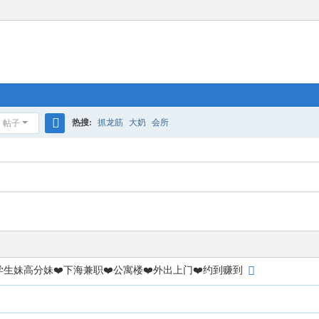
热搜:
抓龙筋
大奶
会所
帖子
搜
索
️学生妹高分妹❤️下海兼职❤️公寓楼❤️外出上门❤️约到赚到