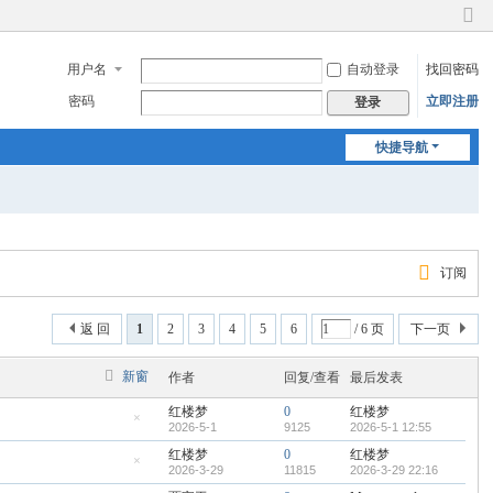
切
换
用户名
自动登录
找回密码
到
窄
密码
立即注册
登录
版
快捷导航
订阅
返 回
1
2
3
4
5
6
/ 6 页
下一页
新窗
作者
回复/查看
最后发表
红楼梦
0
红楼梦
2026-5-1
9125
2026-5-1 12:55
隐
藏
红楼梦
0
红楼梦
置
顶
2026-3-29
11815
2026-3-29 22:16
隐
帖
藏