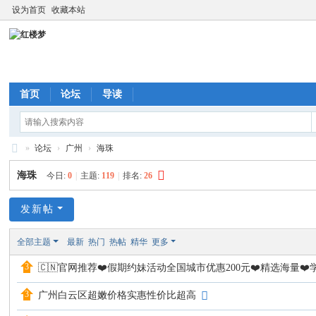
设为首页
收藏本站
首页
论坛
导读
»
论坛
›
广州
›
海珠
红
海珠
今日:
0
|
主题:
119
|
排名:
26
楼
梦
发新帖
全部主题
最新
热门
热帖
精华
更多
🇨🇳官网推荐❤️假期约妹活动全国城市优惠200元❤️精选海量❤
广州白云区超嫩价格实惠性价比超高