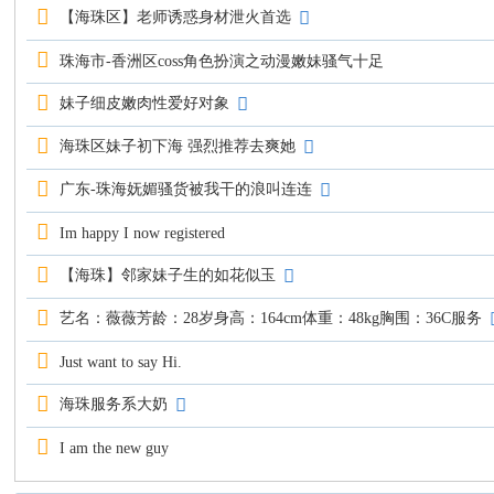
【海珠区】老师诱惑身材泄火首选
珠海市-香洲区coss角色扮演之动漫嫩妹骚气十足
妹子细皮嫩肉性爱好对象
海珠区妹子初下海 强烈推荐去爽她
广东-珠海妩媚骚货被我干的浪叫连连
Im happy I now registered
【海珠】邻家妹子生的如花似玉
艺名：薇薇芳龄：28岁身高：164cm体重：48kg胸围：36C服务
Just want to say Hi.
海珠服务系大奶
I am the new guy