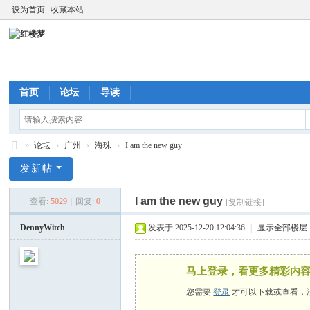
设为首页
收藏本站
首页
论坛
导读
»
论坛
›
广州
›
海珠
›
I am the new guy
红
发新帖
楼
I am the new guy
查看:
5029
|
回复:
0
[复制链接]
梦
DennyWitch
发表于 2025-12-20 12:04:36
|
显示全部楼层
马上登录，看更多精彩内
您需要
登录
才可以下载或查看，