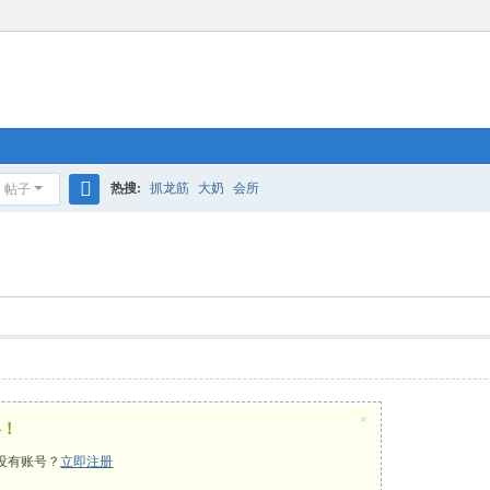
热搜:
抓龙筋
大奶
会所
帖子
搜
索
×
容！
没有账号？
立即注册